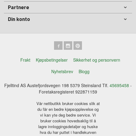
Partnere
Din konto
Frakt
Kjøpsbetingelser
Sikkerhet og personvern
Nyhetsbrev
Blogg
Fjelltind AS Austefjordsvegen 198 5379 Steinsland Tlf.
45695458
-
Foretaksregisteret 922871159
Vår nettbutikk bruker cookies slik at
du får en bedre kjøpsopplevelse og
vi kan yte deg bedre service. Vi
bruker cookies hovedsaklig til å
lagre innloggingsdetaljer og huske
hva du har puttet i handlekurven