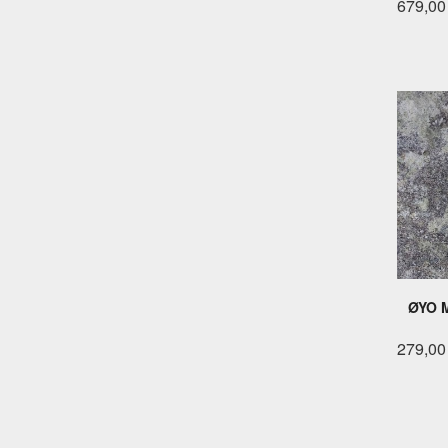
679,00
ØYO M
279,00