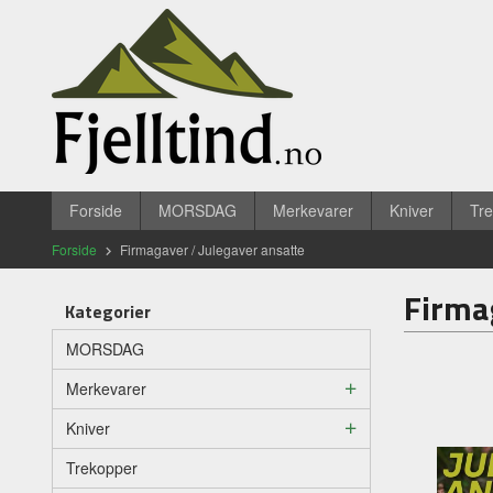
Gå
Lukk
til
innholdet
Produkter
Forside
MORSDAG
Merkevarer
Kniver
Tr
Forside
Firmagaver / Julegaver ansatte
Firma
Kategorier
MORSDAG
Merkevarer
Kniver
Trekopper