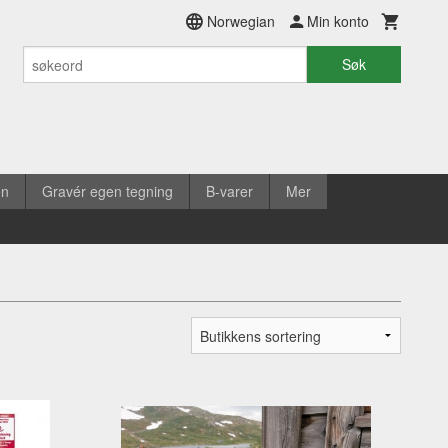
Norwegian
Min konto
Søk
en
Gravér egen tegning
B-varer
Mer