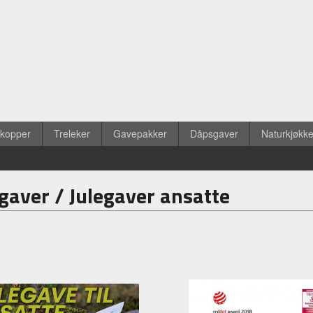
ekopper
Treleker
Gavepakker
Dåpsgaver
Naturkjøkk
gaver / Julegaver ansatte