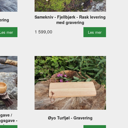
Samekniv - Fjellbjørk - Rask levering
ering
med gravering
1 599,00
Les mer
Les mer
sgave /
Øyo Turfjøl - Gravering
agsgave -
ering