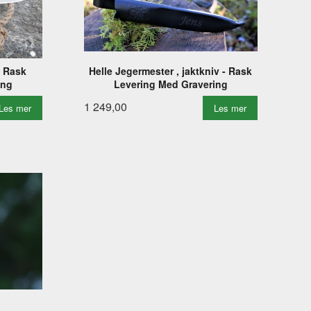
- Rask
Helle Jegermester , jaktkniv - Rask
ing
Levering Med Gravering
1 249,00
Les mer
Les mer