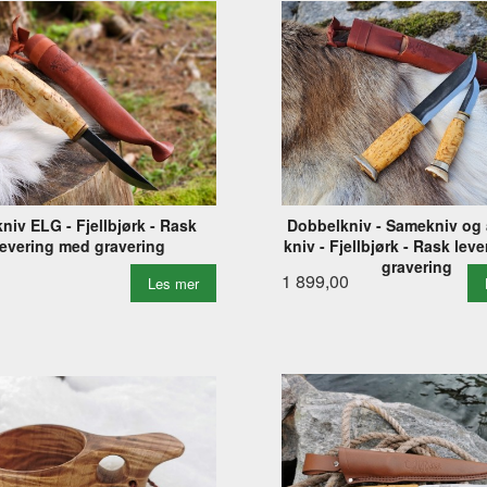
kniv ELG - Fjellbjørk - Rask
Dobbelkniv - Samekniv og 
levering med gravering
kniv - Fjellbjørk - Rask lev
gravering
1 899,00
Les mer