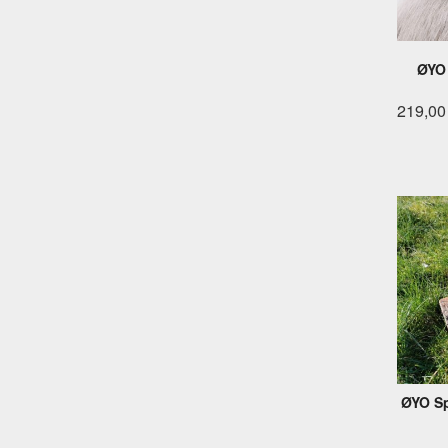
ØYO
219,00
ØYO Sp