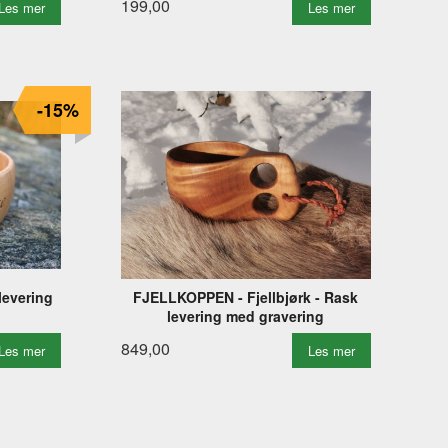
199,00
Les mer
Les mer
-15%
levering
FJELLKOPPEN - Fjellbjørk - Rask
levering med gravering
849,00
Les mer
Les mer