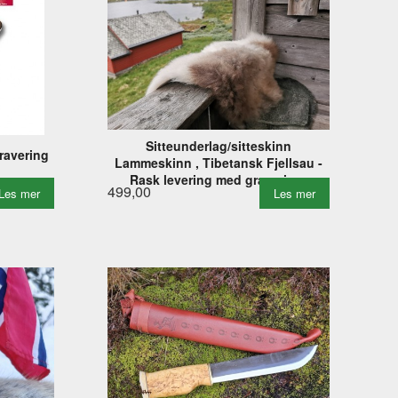
Sitteunderlag/sitteskinn
ravering
Lammeskinn , Tibetansk Fjellsau -
Rask levering med gravering.
499,00
Les mer
Les mer