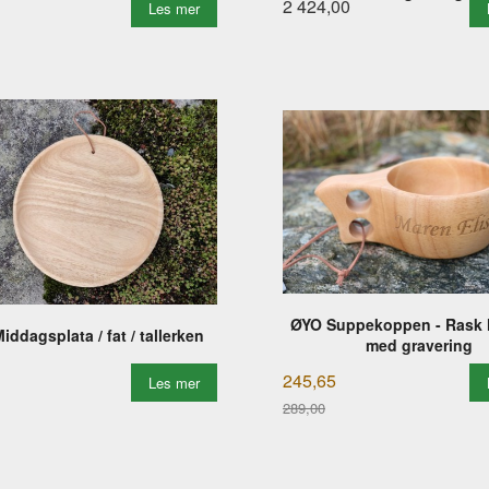
2 424,00
Les mer
ØYO Suppekoppen - Rask 
iddagsplata / fat / tallerken
med gravering
245,65
Les mer
289,00
Rabatt