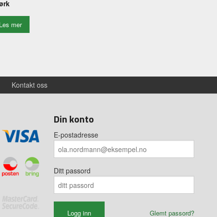
ørk
Les mer
Kontakt oss
Din konto
E-postadresse
Ditt passord
Glemt passord?