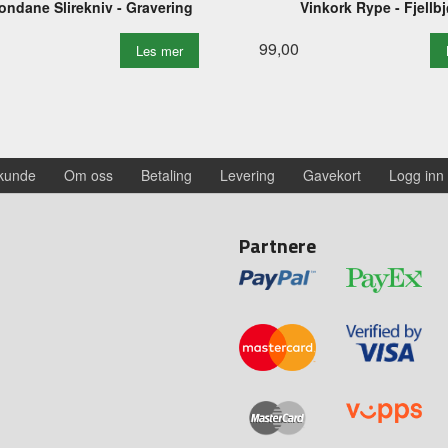
ndane Slirekniv - Gravering
Vinkork Rype - Fjellbj
99,00
Les mer
 kunde
Om oss
Betaling
Levering
Gavekort
Logg inn
Partnere