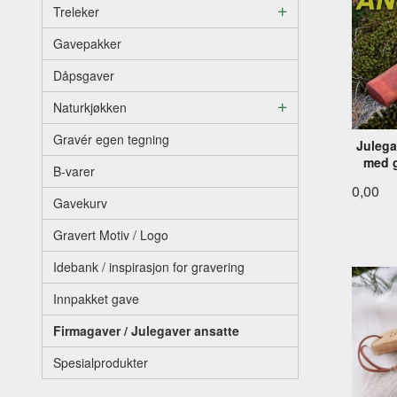
Treleker
Gavepakker
Dåpsgaver
Naturkjøkken
Gravér egen tegning
Julega
med g
B-varer
0,00
Gavekurv
Gravert Motiv / Logo
Idebank / inspirasjon for gravering
Innpakket gave
Firmagaver / Julegaver ansatte
Spesialprodukter