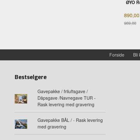
ØYO Ro
890,00
989,00
Rabatt
Forside
Bli
Bestselgere
Gavepakke / friluftsgave /
Dåpsgave /Navnegave TUR -
Rask levering med gravering
Gavepakke BÅL / - Rask levering
med gravering