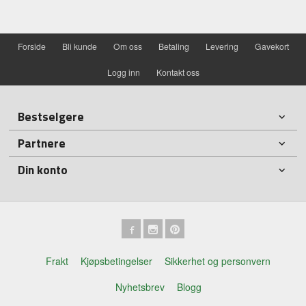
Forside
Bli kunde
Om oss
Betaling
Levering
Gavekort
Logg inn
Kontakt oss
Bestselgere
Partnere
Din konto
Frakt
Kjøpsbetingelser
Sikkerhet og personvern
Nyhetsbrev
Blogg