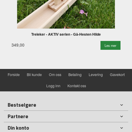
Treleker - AKTIV serien - Gå-Hesten Hilde
349,00
Les mer
Forside
Bli kunde
Om oss
Betaling
Levering
Gavekort
Logg inn
Kontakt oss
Bestselgere
Partnere
Din konto