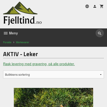
Gå
til
innholdet
Meny
Forside
Merkevarer
AKTIV - Leker
Rask levering med gravering, på alle produkter.