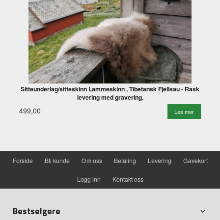
Sitteunderlag/sitteskinn Lammeskinn , Tibetansk Fjellsau - Rask
levering med gravering.
499,00
Les mer
Forside
Bli kunde
Om oss
Betaling
Levering
Gavekort
Logg inn
Kontakt oss
Bestselgere