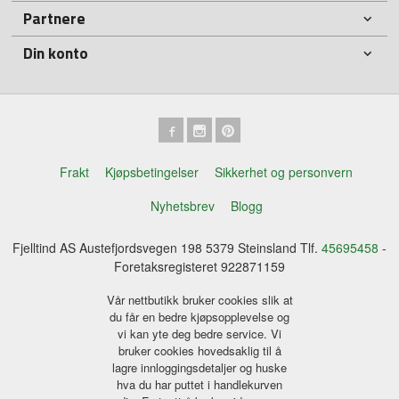
Partnere
Din konto
Frakt
Kjøpsbetingelser
Sikkerhet og personvern
Nyhetsbrev
Blogg
Fjelltind AS Austefjordsvegen 198 5379 Steinsland Tlf.
45695458
-
Foretaksregisteret 922871159
Vår nettbutikk bruker cookies slik at
du får en bedre kjøpsopplevelse og
vi kan yte deg bedre service. Vi
bruker cookies hovedsaklig til å
lagre innloggingsdetaljer og huske
hva du har puttet i handlekurven