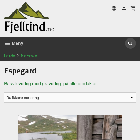
Gå
til
innholdet
Meny
Forside
Merkevarer
Espegard
Rask levering med gravering, på alle produkter.