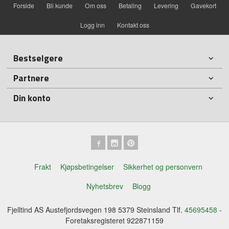
Forside
Bli kunde
Om oss
Betaling
Levering
Gavekort
Logg inn
Kontakt oss
Bestselgere
Partnere
Din konto
Frakt
Kjøpsbetingelser
Sikkerhet og personvern
Nyhetsbrev
Blogg
Fjelltind AS Austefjordsvegen 198 5379 Steinsland Tlf.
45695458
-
Foretaksregisteret 922871159