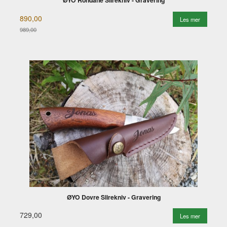
ØYO Rondane Slirekniv - Gravering
890,00
Les mer
989,00
Rabatt
ØYO Dovre Slirekniv - Gravering
729,00
Les mer