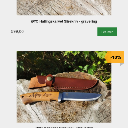
ØYO Hallingskarvet Slirekniv - gravering
599,00
Les mer
-10%