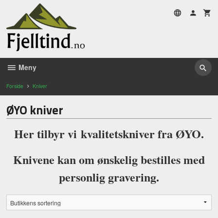
Gå
til
innholdet
Meny
Forside
Kniver
ØYO kniver
Her tilbyr vi kvalitetskniver fra ØYO.
Knivene kan om ønskelig bestilles med
personlig gravering.