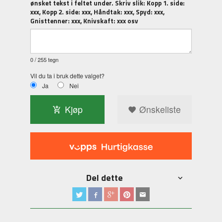
ønsket tekst i feltet under. Skriv slik: Kopp 1. side:
xxx, Kopp 2. side: xxx, Håndtak: xxx, Spyd: xxx,
Gnisttenner: xxx, Knivskaft: xxx osv
0
/ 255 tegn
Vil du ta i bruk dette valget?
Ja
Nei
Kjøp
Ønskeliste
Del dette