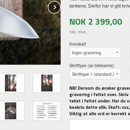
Next
tankene. Derfor har vi gitt kn
NOK
2 399,00
inkl. mva.
Knivskaft
Skrifttype (se bildeserie):
NB! Dersom du ønsker graver
gravering i feltet over. Skri
tekst i feltet under. Har du v
beskriv dette slik: Skaft: xxx,
Viktig at alle ord er korrekt 