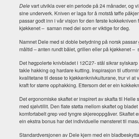
Dele
vart utvikla over ein periode på 24 månader, og v
sine underverk. Kniven er laga for å motstå tøffe påk
passar godt inn i vår visjon for den første kokkekniven f
kjøkkenet – saman med dei som er viktige for deg.
Namnet Dele med si doble betydning på norsk passar godt
måltid – anten rundt bålet, grillen eller på kjøkkenet 
Det høgpolerte knivbladet i 12C27- stål sikrar sylskarp
takle hakking og hardare kutting. Inspirasjon til utfor
kvalitetane til desse to kjøkkenknivkulturane, trur vi a
kraft for større opphakking. Ettersom det er ein kokkekni
Det ergonomiske skaftet er inspirert av skafta til Helle s
med sjølvtillit. Den flate støtta mellom skaftet og blade
komfortabelt grep ved tyngre skjereoppgåver. Skaftet er 
ein ekstra bonus har det individuelle mønsteret til masu
Standardversjonen av Dele kjem med ein bladbeskyttar