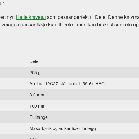
ur.
eit nytt
Helle knivetui
som passar perfekt til Dele. Denne knivma
nivmappa passar ikkje kun til Dele - men kan brukast som ein op
Dele
205 g
Alleima 12C27-stål, polert, 59-61 HRC
3,0 mm
160 mm
Fulltange
Masurbjørk og vulkanfiber-innlegg