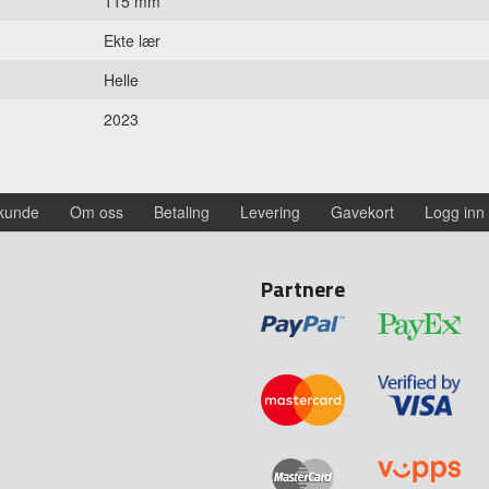
115 mm
Ekte lær
Helle
2023
 kunde
Om oss
Betaling
Levering
Gavekort
Logg inn
Partnere