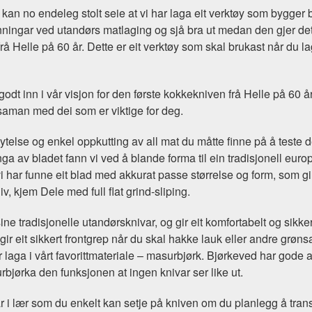
i kan no endeleg stolt seie at vi har laga eit verktøy som bygge
jenningar ved utandørs matlaging og sjå bra ut medan den gjer 
rå Helle på 60 år. Dette er eit verktøy som skal brukast når du lag
 inn i vår visjon for den første kokkekniven frå Helle på 60 år. 
– saman med dei som er viktige for deg.
 ytelse og enkel oppkutting av all mat du måtte finne på å teste 
minga av bladet fann vi ved å blande forma til ein tradisjonell e
t vi har funne eit blad med akkurat passe størrelse og form, som 
v, kjem Dele med full flat grind-sliping.
ine tradisjonelle utandørsknivar, og gir eit komfortabelt og sikkert
t gir eit sikkert frontgrep når du skal hakke lauk eller andre grøns
laga i vårt favorittmateriale
–
masurbjørk. Bjørkeved har gode an
rbjørka den funksjonen at ingen knivar ser like ut.
 i lær som du enkelt kan setje på kniven om du planlegg å tra