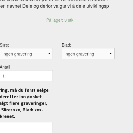
iven navnet Dele og derfor valgte vi å dele utviklingsp
På lager: 3 stk.
Slire:
Blad:
Antall
ing, må du først velge
v deretter inn ønsket
algt flere graveringer,
 Slire: xxx, Blad: xxx.
skrevet.