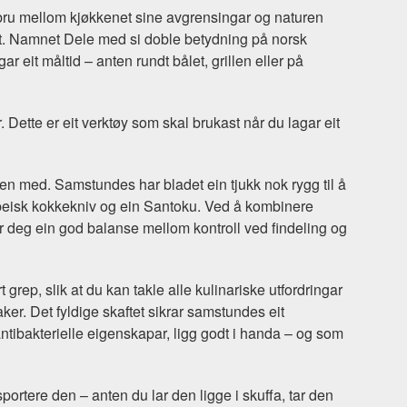
r bru mellom kjøkkenet sine avgrensingar og naturen
det. Namnet Dele med si doble betydning på norsk
ar eit måltid – anten rundt bålet, grillen eller på
Dette er eit verktøy som skal brukast når du lagar eit
den med. Samstundes har bladet ein tjukk nok rygg til å
uropeisk kokkekniv og ein Santoku. Ved å kombinere
gir deg ein god balanse mellom kontroll ved findeling og
 grep, slik at du kan takle alle kulinariske utfordringar
aker. Det fyldige skaftet sikrar samstundes eit
tibakterielle eigenskapar, ligg godt i handa – og som
nsportere den
–
anten du lar den ligge i skuffa, tar den