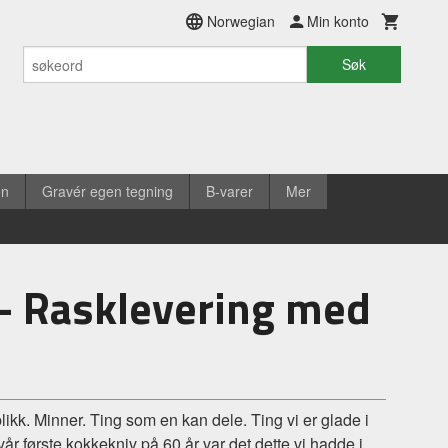
Norwegian
Min konto
Søk
en
Gravér egen tegning
B-varer
Mer
 - Rasklevering med
ikk. Minner. Ting som en kan dele. Ting vi er glade i
vår første kokkekniv på 60 år var det dette vi hadde i