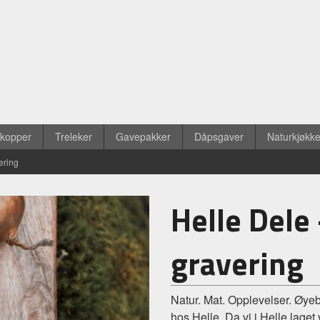
ekopper
Treleker
Gavepakker
Dåpsgaver
Naturkjøkk
ering
Helle Dele
gravering
Natur. Mat. Opplevelser. Øyebl
hos Helle. Da vi i Helle laget 