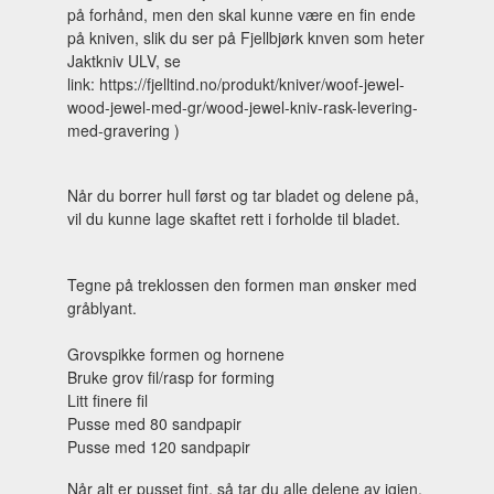
på forhånd, men den skal kunne være en fin ende
på kniven, slik du ser på Fjellbjørk knven som heter
Jaktkniv ULV, se
link: https://fjelltind.no/produkt/kniver/woof-jewel-
wood-jewel-med-gr/wood-jewel-kniv-rask-levering-
med-gravering )
Når du borrer hull først og tar bladet og delene på,
vil du kunne lage skaftet rett i forholde til bladet.
Tegne på treklossen den formen man ønsker med
gråblyant.
Grovspikke formen og hornene
Bruke grov fil/rasp for forming
Litt finere fil
Pusse med 80 sandpapir
Pusse med 120 sandpapir
Når alt er pusset fint, så tar du alle delene av igjen,