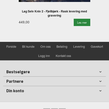
Lag Selv Kniv 2 - Fjellbjørk - Rask levering med
gravering
449,00
Les mer
Forside
Bli kunde
Om oss
Betaling
Levering
Gavekort
Logg inn
Kontakt oss
Bestselgere
Partnere
Din konto