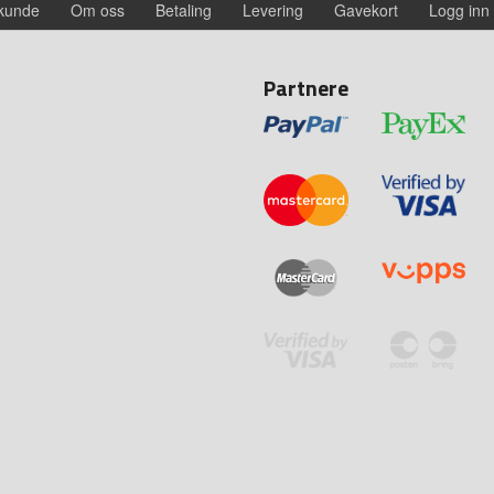
 kunde
Om oss
Betaling
Levering
Gavekort
Logg inn
Partnere