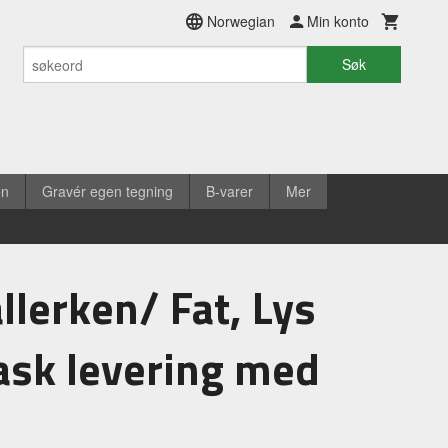
Norwegian
Min konto
Søk
en
Gravér egen tegning
B-varer
Mer
allerken/ Fat, Lys
ask levering med