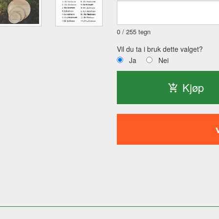
0
/ 255 tegn
Vil du ta i bruk dette valget?
Ja
Nei
Kjøp