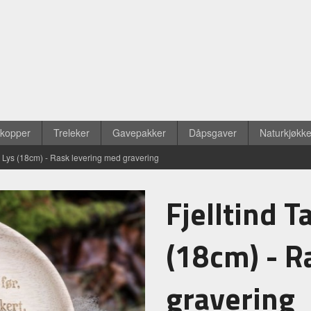
ekopper
Treleker
Gavepakker
Dåpsgaver
Naturkjøkk
at, Lys (18cm) - Rask levering med gravering
Fjelltind T
(18cm) - R
gravering