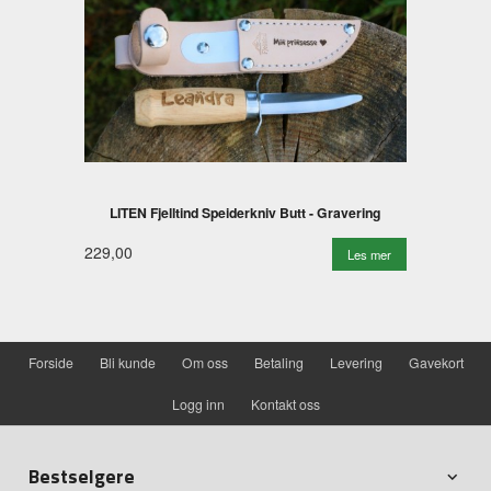
LITEN Fjelltind Speiderkniv Butt - Gravering
229,00
Les mer
Forside
Bli kunde
Om oss
Betaling
Levering
Gavekort
Logg inn
Kontakt oss
Bestselgere