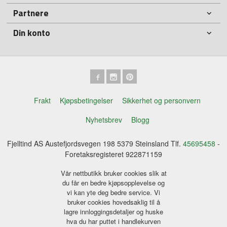
Partnere
Din konto
Frakt
Kjøpsbetingelser
Sikkerhet og personvern
Nyhetsbrev
Blogg
Fjelltind AS Austefjordsvegen 198 5379 Steinsland Tlf.
45695458
-
Foretaksregisteret 922871159
Vår nettbutikk bruker cookies slik at
du får en bedre kjøpsopplevelse og
vi kan yte deg bedre service. Vi
bruker cookies hovedsaklig til å
lagre innloggingsdetaljer og huske
hva du har puttet i handlekurven