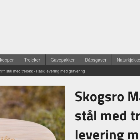
ekopper
Treleker
Gavepakker
Dåpsgaver
Naturkjøkk
fritt stål med trelokk - Rask levering med gravering
Skogsro Ma
stål med t
levering m