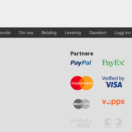
 kunde
Om oss
Betaling
Levering
Gavekort
Logg inn
Partnere