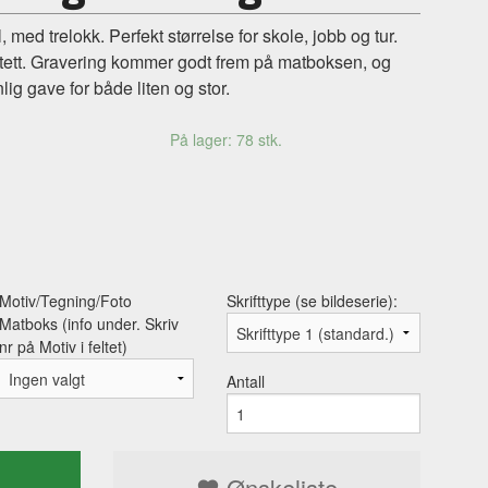
, med trelokk. Perfekt størrelse for skole, jobb og tur.
ntett. Gravering kommer godt frem på matboksen, og
nlig gave for både liten og stor.
På lager: 78 stk.
Motiv/Tegning/Foto
Skrifttype (se bildeserie):
Matboks (info under. Skriv
nr på Motiv i feltet)
Antall
Ønskeliste