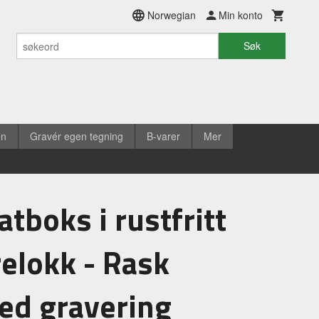
Norwegian
Min konto
Søk
en
Gravér egen tegning
B-varer
Mer
tboks i rustfritt
relokk - Rask
ed gravering