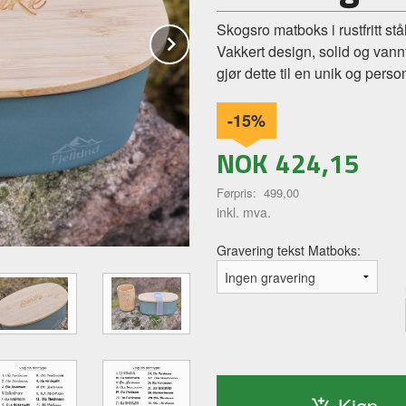
Skogsro matboks i rustfritt stål
Next
Vakkert design, solid og van
gjør dette til en unik og perso
-15%
NOK
424,15
Førpris:
499,00
Rabatt
inkl. mva.
Gravering tekst Matboks:
Kjøp