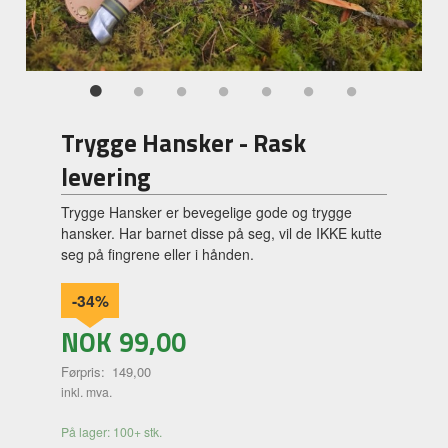
Trygge Hansker - Rask
levering
Trygge Hansker er bevegelige gode og trygge
hansker. Har barnet disse på seg, vil de IKKE kutte
seg på fingrene eller i hånden.
-34%
NOK
99,00
Førpris:
149,00
Rabatt
inkl. mva.
På lager: 100+ stk.