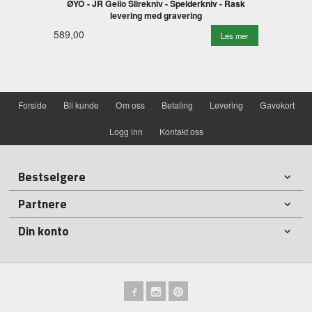
ØYO - JR Geilo Slirekniv - Speiderkniv - Rask
levering med gravering
589,00
Les mer
Forside
Bli kunde
Om oss
Betaling
Levering
Gavekort
Logg inn
Kontakt oss
Bestselgere
Partnere
Din konto