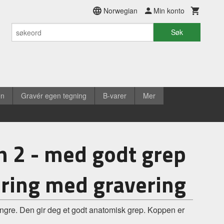
Norwegian
Min konto
Søk
en
Gravér egen tegning
B-varer
Mer
 2 - med godt grep
ering med gravering
ingre. Den gir deg et godt anatomisk grep. Koppen er