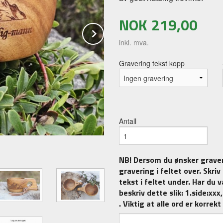
NOK
219,00
Next
inkl. mva.
Gravering tekst kopp
Antall
NB! Dersom du ønsker graver
gravering i feltet over. Skri
tekst i feltet under. Har du v
beskriv dette slik: 1.side:xxx
. Viktig at alle ord er korrekt