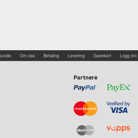
 kunde
Om oss
Betaling
Levering
Gavekort
Logg inn
Partnere