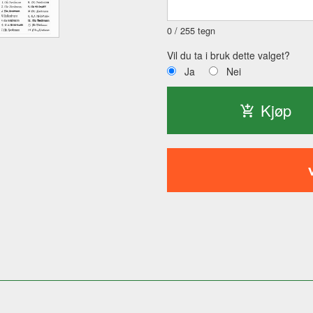
0
/ 255 tegn
Vil du ta i bruk dette valget?
Ja
Nei
Kjøp