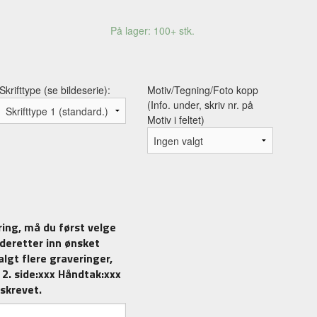
På lager: 100+ stk.
Skrifttype (se bildeserie):
Motiv/Tegning/Foto kopp
(Info. under, skriv nr. på
Motiv i feltet)
På andre siden
ing, må du først velge
v deretter inn ønsket
algt flere graveringer,
, 2. side:xxx Håndtak:xxx
 skrevet.