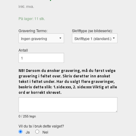
inkl. mva.
På lager: 11 stk.
Gravering Termo:
Skrifttype (se bildeserie):
Antall
NB! Dersom du ønsker gravering, må du først velge
gravering i feltet over. Skriv deretter inn ønsket
tekst i feltet under. Har du valgt flere graveringer,
beskriv dette slik: 1.side:xxx, 2. side:xxx Viktig at alle
ord er korrekt skrevet.
0
/ 255 tegn
Vil du ta i bruk dette valget?
Ja
Nei