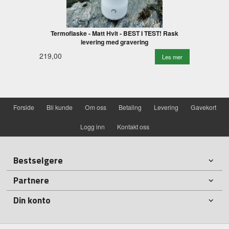
Termoflaske - Matt Hvit - BEST I TEST! Rask
levering med gravering
219,00
Les mer
Forside
Bli kunde
Om oss
Betaling
Levering
Gavekort
Logg inn
Kontakt oss
Bestselgere
Partnere
Din konto