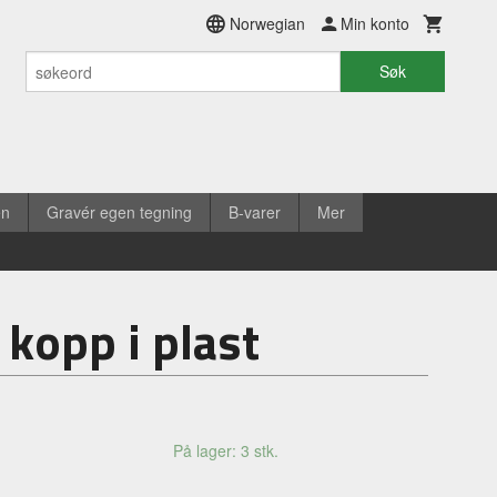
Norwegian
Min konto
Søk
en
Gravér egen tegning
B-varer
Mer
, kopp i plast
På lager: 3 stk.