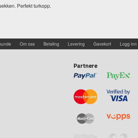
ekken. Perfekt turkopp.
 kunde
Om oss
Betaling
Levering
Gavekort
Logg inn
Partnere