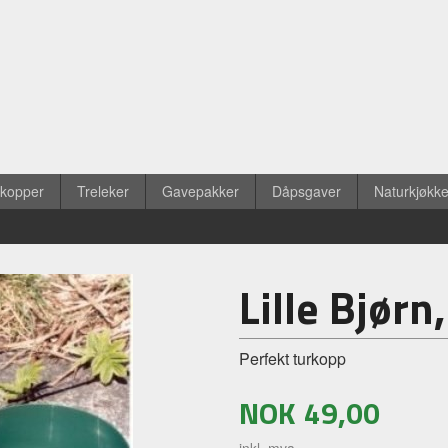
ekopper
Treleker
Gavepakker
Dåpsgaver
Naturkjøkk
Lille Bjørn
Perfekt turkopp
NOK
49,00