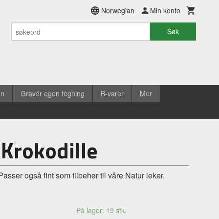
Norwegian
Min konto
Søk
en
Gravér egen tegning
B-varer
Mer
 Krokodille
 Passer også fint som tilbehør til våre Natur leker,
På lager: 19 stk.