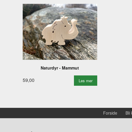
Naturdyr - Mammut
59,00
Les mer
Forside
Bli