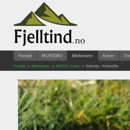
Gå
Lukk
til
innholdet
Produkter
Forside
MORSDAG
Merkevarer
Kniver
Tr
Forside
Merkevarer
NATUR - Leker
Naturdyr - Krokodille