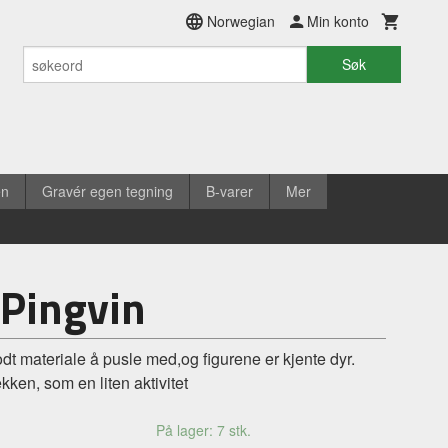
Norwegian
Min konto
Søk
en
Gravér egen tegning
B-varer
Mer
 Pingvin
godt materiale å pusle med,og figurene er kjente dyr.
kken, som en liten aktivitet
På lager: 7 stk.