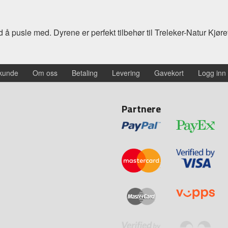
å pusle med. Dyrene er perfekt tilbehør til Treleker-Natur Kjøre
 kunde
Om oss
Betaling
Levering
Gavekort
Logg inn
Partnere