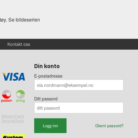
tøy. Se bildeserien
Kontakt oss
Din konto
E-postadresse
Ditt passord
Glemt passord?