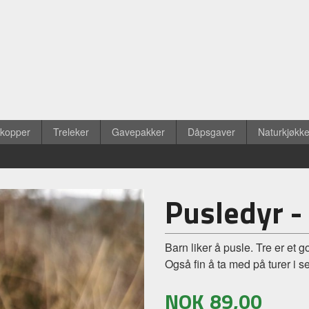
ekopper
Treleker
Gavepakker
Dåpsgaver
Naturkjøkk
Pusledyr -
Barn liker å pusle. Tre er et 
Også fin å ta med på turer i se
NOK
89,00