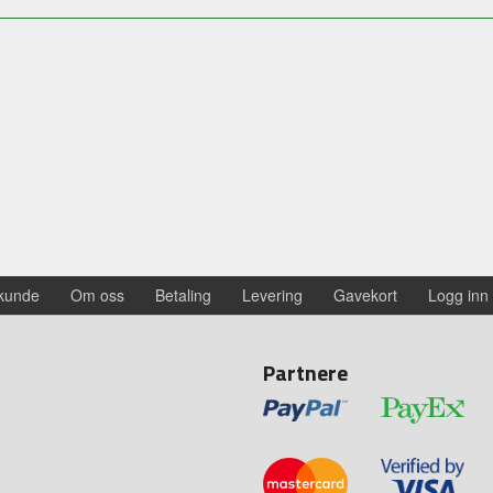
 kunde
Om oss
Betaling
Levering
Gavekort
Logg inn
Partnere