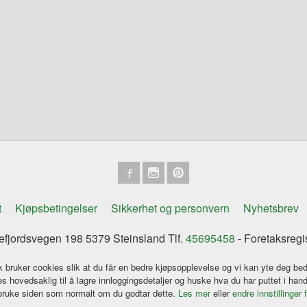
t
Kjøpsbetingelser
Sikkerhet og personvern
Nyhetsbrev
tefjordsvegen 198 5379 Steinsland Tlf.
45695458
- Foretaksreg
k bruker cookies slik at du får en bedre kjøpsopplevelse og vi kan yte deg bed
s hovedsaklig til å lagre innloggingsdetaljer og huske hva du har puttet i han
 bruke siden som normalt om du godtar dette.
Les mer
eller
endre innstillinger 