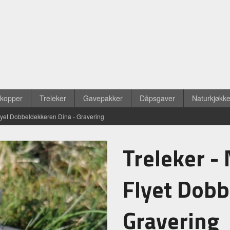
ekopper
Treleker
Gavepakker
Dåpsgaver
Naturkjøkk
 Flyet Dobbeldekkeren Dina - Gravering
Treleker - 
Flyet Dobb
Gravering