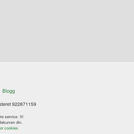
Blogg
isteret 922871159
re service. Vi
dlekurven din.
for cookies.