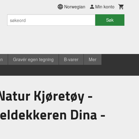
Norwegian
Min konto
Søk
en
Gravér egen tegning
B-varer
Mer
Natur Kjøretøy -
eldekkeren Dina -