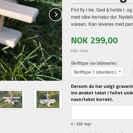
Fint fly i tre. God å holde i.
Next
med våre tre/natur dyr. Nydel
voksen. Kan leveres med person
NOK
299,00
inkl. mva.
Skrifttype (se bildeserie):
Dersom du har valgt gravering
Imitert gravering, omtrent slik det blir
inn ønsket tekst i feltet unde
navn/tekst korrekt.
0
/ 255 tegn