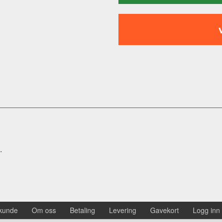
.
 kunde
Om oss
Betaling
Levering
Gavekort
Logg inn