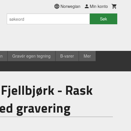
Norwegian
Min konto
Søk
en
Gravér egen tegning
B-varer
Mer
Fjellbjørk - Rask
ed gravering