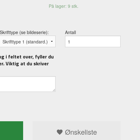
På lager: 9 stk.
Skrifttype (se bildeserie):
Antall
 i feltet over, fyller du
r. Viktig at du skriver
 WJ
Ønskeliste