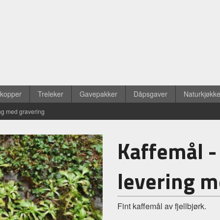
ekopper
Treleker
Gavepakker
Dåpsgaver
Naturkjøkk
ing med gravering
Kaffemål - 
levering m
Fint kaffemål av fjellbjørk.