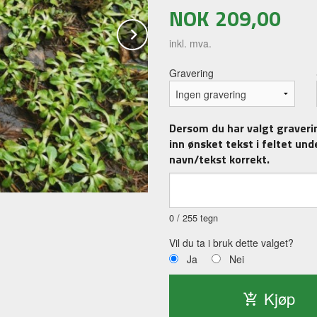
NOK
209,00
Next
inkl. mva.
Gravering
Dersom du har valgt gravering
inn ønsket tekst i feltet unde
navn/tekst korrekt.
Størrelses forhold til en Jakt kopp fra
0
/ 255 tegn
Vil du ta i bruk dette valget?
Ja
Nei
Kjøp