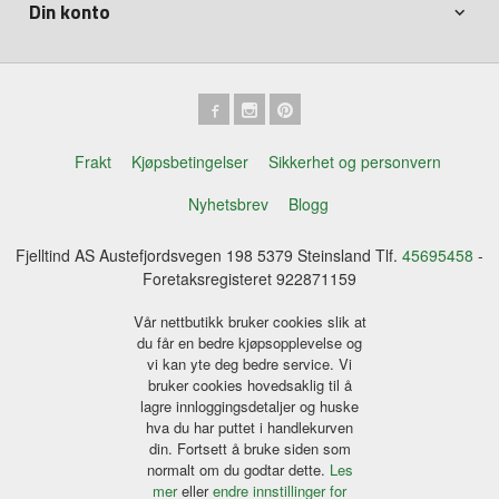
Din konto
Frakt
Kjøpsbetingelser
Sikkerhet og personvern
Nyhetsbrev
Blogg
Fjelltind AS Austefjordsvegen 198 5379 Steinsland Tlf.
45695458
-
Foretaksregisteret 922871159
Vår nettbutikk bruker cookies slik at
du får en bedre kjøpsopplevelse og
vi kan yte deg bedre service. Vi
bruker cookies hovedsaklig til å
lagre innloggingsdetaljer og huske
hva du har puttet i handlekurven
din. Fortsett å bruke siden som
normalt om du godtar dette.
Les
mer
eller
endre innstillinger for