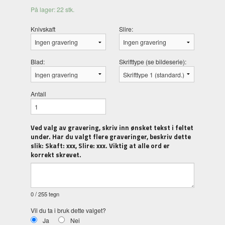
På lager: 22 stk.
Knivskaft
Slire:
Blad:
Skrifttype (se bildeserie):
Antall
Ved valg av gravering, skriv inn ønsket tekst i feltet
under. Har du valgt flere graveringer, beskriv dette
slik: Skaft: xxx, Slire: xxx. Viktig at alle ord er
korrekt skrevet.
0
/ 255 tegn
Vil du ta i bruk dette valget?
Ja
Nei