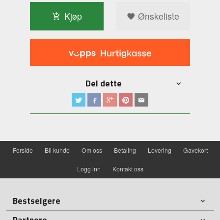
Kjøp
Ønskeliste
Del dette
Forside
Bli kunde
Om oss
Betaling
Levering
Gavekort
Logg inn
Kontakt oss
Bestselgere
Partnere